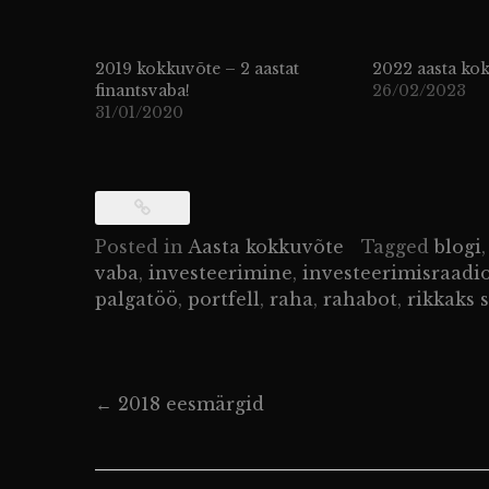
2019 kokkuvõte – 2 aastat
2022 aasta ko
finantsvaba!
26/02/2023
31/01/2020
Posted in
Aasta kokkuvõte
Tagged
blogi
vaba
,
investeerimine
,
investeerimisraadi
palgatöö
,
portfell
,
raha
,
rahabot
,
rikkaks 
Post
←
2018 eesmärgid
navigation