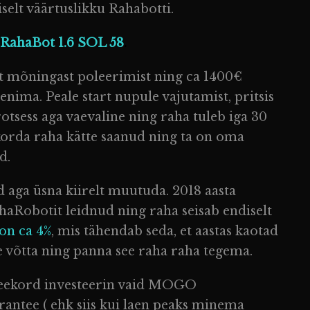
iselt väärtuslikku Rahabotti.
RahaBot 1.6 SOL 58
.
t mõningast poleerimist ning ca 1400€
enima. Peale start nupule vajutamist, pritsis
otsess aga vaevaline ning raha tuleb iga 30
 korda raha kätte saanud ning ta on oma
d.
 aga üsna kiirelt muutuda. 2018 aasta
haRobotit leidnud ning raha seisab endiselt
oon ca 4%
, mis tähendab seda, et aastas kaotad
e võtta ning panna see raha raha tegema.
 seekord investeerin vaid MOGO
antee ( ehk siis kui laen peaks minema