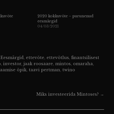
kkuvõte
2020 kokkuvõte – purunenud
eesmärgid
04/03/2021
,
Eesmärgid
,
ettevõte
,
ettevõtlus
,
finantsilisest
o
,
investor
,
jaak roosaare
,
mintos
,
omaraha
,
saamise õpik
,
taavi pertman
,
twino
Miks investeerida Mintoses?
→