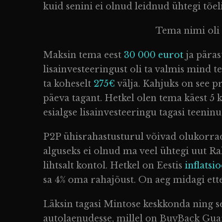
kuid senini ei olnud leidnud ühtegi tõel
Tema nimi oli
Maksin tema eest
30 000 eurot
ja päras
lisainvesteeringust oli ta valmis mind te
ta koheselt
275€
välja. Kahjuks on see pr
päeva tagant. Hetkel olen tema käest 5
esialgse lisainvesteeringu tagasi teeninu
P2P ühisrahastusturul võivad olukorrad
alguseks ei olnud ma veel ühtegi uut Ra
lihtsalt kontol. Hetkel on Eestis
inflatsi
sa 4% oma rahajõust. On aeg midagi ett
Läksin tagasi Mintose keskkonda ning
autolaenudesse, millel on BuyBack Guar