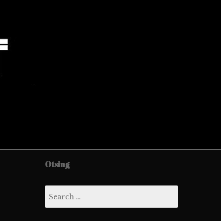
D
Otsing
Search
for: