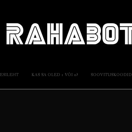
ESILEHT
KAS SA OLED 1 VÕI 0?
SOOVITUSKOODI