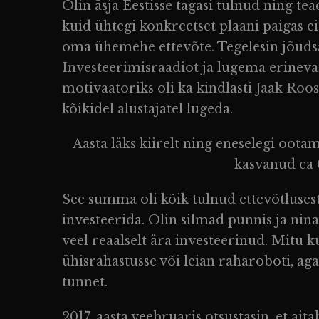
Olin äsja Eestisse tagasi tulnud ning te
kuid ühtegi konkreetset plaani paigas e
oma ühemehe ettevõte. Tegelesin jõudsa
Investeerimisraadiot
ja lugema erineva
motivaatoriks oli ka kindlasti
Jaak Roos
kõikidel alustajatel lugeda.
Aasta läks kiirelt ning eneselegi ootam
kasvanud ca
See summa oli kõik tulnud ettevõtlusest
investeerida. Olin silmad punnis ja nin
veel reaalselt ära investeerinud. Mitu
ühisrahastusse või leian raharoboti, aga
tunnet.
2017. aasta veebruaris otsustasin, et ai