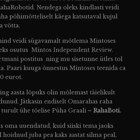
RahaRobotid. Nendega oleks kindlasti veidi
ha põhimõtteliselt käega katsutaval kujul
a võtta.
i mind veidi sügavamalt mõtlema Mintoses
seks osutus
Mintos Independent Review.
rtmani postitus
ning mu sisetunne ütles tol
da. Paari kuuga õnnestus
Mintoses
teenida ca
0 eurot.
ng aasta lõpuks olin mõlemast täielikult
irdunud. Jätkasin endiselt Omarahas raha
t turult ühe tõelise Püha Graali –
RahaBoti.
as oma uuendatud, kuid siiski tema jaoks
hoidnud juba pea kaks aastat silma peal,