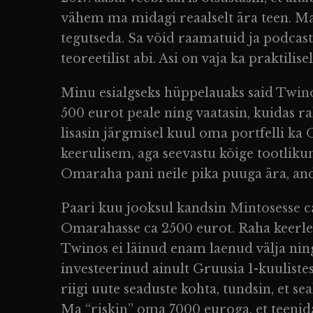
vähem ma midagi reaalselt ära teen. Ma 
tegutseda. Sa võid raamatuid ja podcaste
teoreetilist abi. Asi on vaja ka praktilisel
Minu esialgseks hüppelauaks said
Twin
500 eurot peale ning vaatasin, kuidas ra
lisasin järgmisel kuul oma portfelli ka
keerulisem, aga seevastu kõige tootlikum
Omaraha pani neile pika puuga ära, and
Paari kuu jooksul kandsin
Mintosesse
c
Omarahasse ca 2500 eurot. Raha keerles s
Twinos ei läinud enam laenud välja ning
investeerinud ainult Gruusia 1-kuuliste
riigi uute seaduste kohta, tundsin, et se
Ma “riskin” oma 7000 euroga, et teenida 