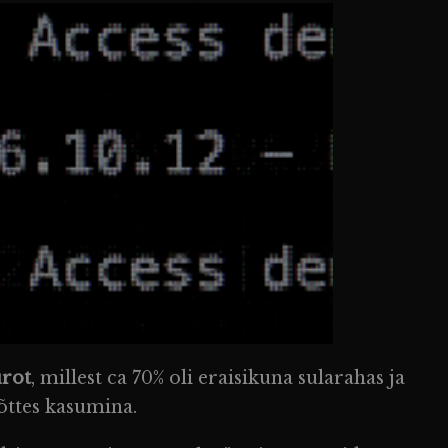
urot
, millest ca 70% oli eraisikuna sularahas ja
õttes kasumina.