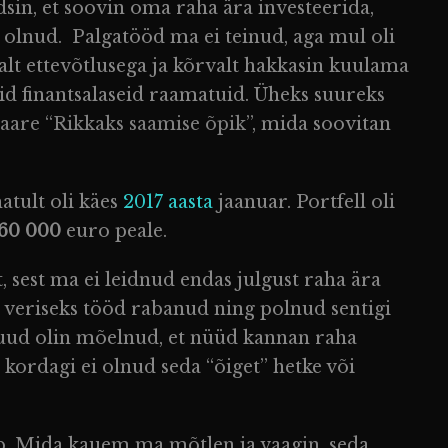
adsin, et soovin oma raha ära investeerida,
i olnud. Palgatööd ma ei teinud, aga mul oli
lt ettevõtlusega ja kõrvalt hakkasin kuulama
id finantsalaseid raamatuid. Üheks suureks
aare “Rikkaks saamise õpik”
, mida soovitan
atult oli käes
2017 aasta
jaanuar. Portfell oli
60 000
euro peale.
, sest ma ei leidnud endas julgust raha ära
a veriseks tööd rabanud ning polnud sentigi
 kuud olin mõelnud, et nüüd kannan raha
 kordagi ei olnud seda “õiget” hetke või
tab. Mida kauem ma mõtlen ja vaagin, seda