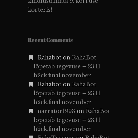
kindlustamata 9. korruse
korteris!
Recent Comments
Rahabot
on
RahaBot
lõpetab tegevuse – 23.11
h2ck.final.november
Rahabot
on
RahaBot
lõpetab tegevuse – 23.11
h2ck.final.november
narrator1993
on
RahaBot
lõpetab tegevuse – 23.11
h2ck.final.november
RahaTreener
on
RahaBot