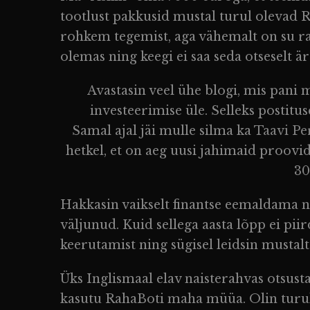
tootlust pakkusid mustal turul olevad 
rohkem tegemist, aga vähemalt on su ra
olemas ning keegi ei saa seda otseselt är
Avastasin veel ühe blogi, mis pan
investeerimise üle. Selleks postitu
Samal ajal jäi mulle silma ka
Taavi Pe
hetkel, et on aeg uusi jahimaid proovi
30
Hakkasin vaikselt finantse eemaldama ni
väljunud. Kuid sellega aasta lõpp ei pi
keerutamist ning sügisel leidsin mustal
Üks Inglismaal elav naisterahvas otsust
kasutu RahaBoti maha müüa. Olin turul 