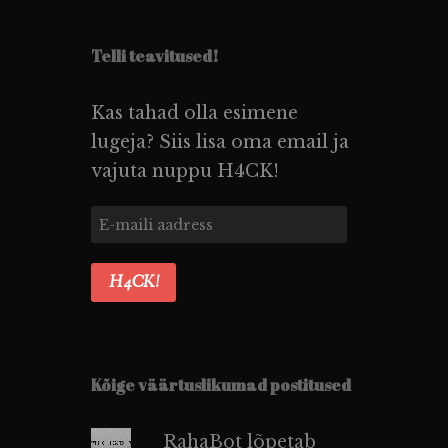
Telli teavitused!
Kas tahad olla esimene
lugeja? Siis lisa oma email ja
vajuta nuppu H4CK!
E-
maili
aadress
H4CK!
Kõige väärtuslikumad postitused
RahaBot lõpetab