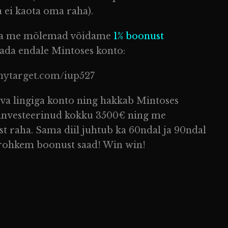
a ei kaota oma raha).
s ja me mõlemad võidame
1% boonust
 avada endale Mintoses konto:
kmytarget.com/iup527
eva lingiga konto ning hakkab Mintoses
 investeerinud kokku 3500€ ning me
raha. Sama diil juhtub ka 60ndal ja 90ndal
 rohkem boonust saad! Win win!