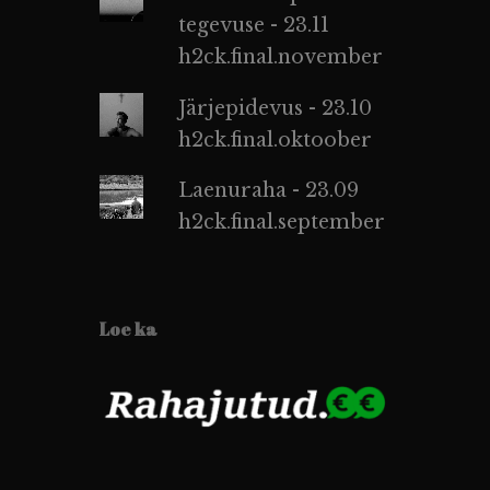
tegevuse - 23.11
h2ck.final.november
Järjepidevus - 23.10
h2ck.final.oktoober
Laenuraha - 23.09
h2ck.final.september
Loe ka