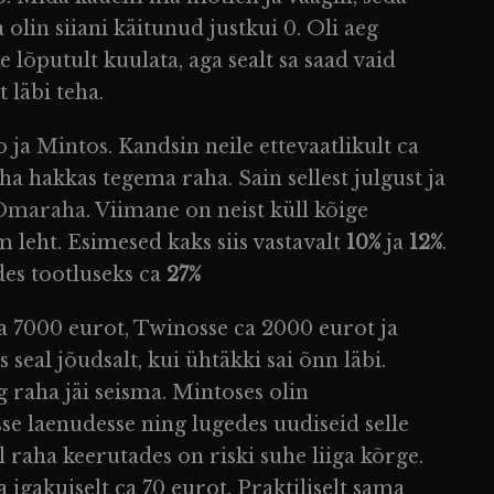
olin siiani käitunud justkui 0. Oli aeg
 lõputult kuulata, aga sealt sa saad vaid
t läbi teha.
o
ja
Mintos
. Kandsin neile ettevaatlikult ca
ha hakkas tegema raha. Sain sellest julgust ja
Omaraha
. Viimane on neist küll kõige
 leht. Esimesed kaks siis vastavalt
10%
ja
12%
.
es tootluseks ca
27%
a 7000 eurot, Twinosse ca 2000 eurot ja
eal jõudsalt, kui ühtäkki sai õnn läbi.
 raha jäi seisma. Mintoses olin
sse laenudesse ning lugedes uudiseid selle
al raha keerutades on riski suhe liiga kõrge.
igakuiselt ca 70 eurot. Praktiliselt sama